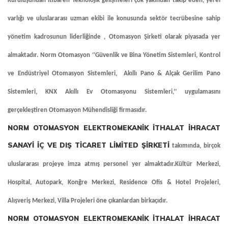
Kuruluşundan itibaren Teknolojik gelişmeleri çok yakından takip eden, yerel
varlığı ve uluslararası uzman ekibi ile konusunda sektör tecrübesine sahip
yönetim kadrosunun liderliğinde , Otomasyon Şirketi olarak piyasada yer
almaktadır. Norm Otomasyon ‘’Güvenlik ve Bina Yönetim Sistemleri, Kontrol
ve Endüstriyel Otomasyon Sistemleri,
Akıllı Pano & Alçak Gerilim Pano
Sistemleri
,
KNX Akıllı Ev Otomasyonu
Sistemleri,’’ uygulamasını
gerçekleştiren Otomasyon Mühendisliği firmasıdır.
NORM OTOMASYON ELEKTROMEKANİK İTHALAT İHRACAT
SANAYİ İÇ VE DIŞ TİCARET LİMİTED ŞİRKETİ
takımında, birçok
uluslararası projeye imza atmış personel yer almaktadır.Kültür Merkezi,
Hospital, Autopark, Konğre Merkezi, Residence Ofis & Hotel Projeleri,
Alışveriş Merkezi, Villa Projeleri öne çıkanlardan birkaçıdır.
NORM OTOMASYON ELEKTROMEKANİK İTHALAT İHRACAT